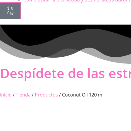
$
0
0
Despídete de las estr
Inicio
/
Tienda
/
Productos
/ Coconut Oil 120 ml