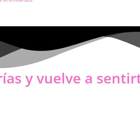
ías y vuelve a sentir
Sale 30%
Sale 30%
Sale 30%
Sale 30%