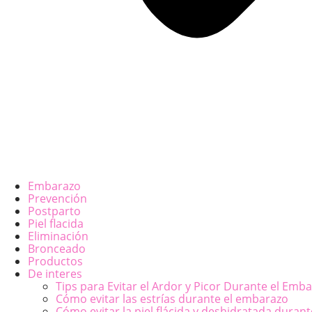
Embarazo
Prevención
Postparto
Piel flacida
Eliminación
Bronceado
Productos
De interes
Tips para Evitar el Ardor y Picor Durante el Emb
Cómo evitar las estrías durante el embarazo
Cómo evitar la piel flácida y deshidratada duran