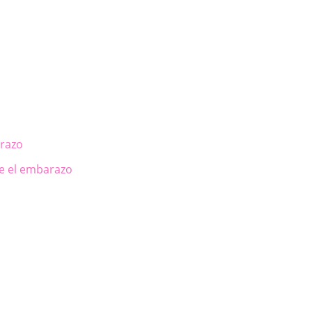
arazo
te el embarazo